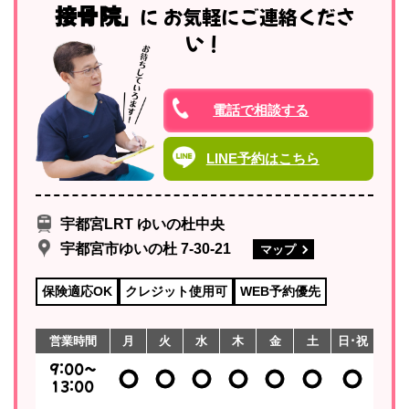
接骨院
移り変わりでは、夏の疲れが出やす
」に
お気軽にご連絡くださ
く、気温差や乾燥が体に負担をかけ
い！
ることがあります。その...
電話で相談する
LINE予約はこちら
宇都宮LRT ゆいの杜中央
宇都宮市ゆいの杜 7-30-21
マップ
保険適応OK
クレジット使用可
WEB予約優先
営業時間
月
火
水
木
金
土
日･祝
9:00～
13:00