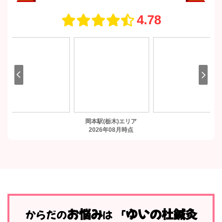
2024.12.05
12月休診のお知らせ
12/30から1/4までお休みとなります。ご迷惑をおかけ
しますが宜しくお願いいたします。 ...
2024.10.22
足元のケアが重要！季節
の変わり目に注意したい
体のサイン
季節の変わり目は、体に様々な影響
お悩み
ゆいの杜鍼灸
からだの
は
「
を及ぼすタイミングです。特に秋の